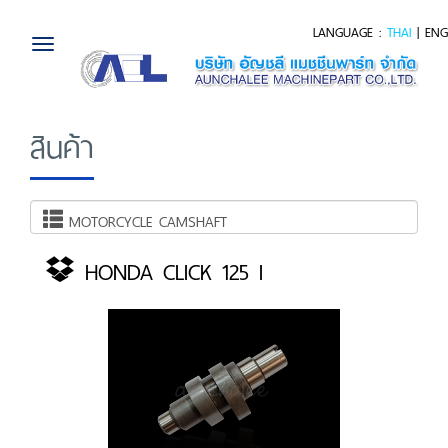
LANGUAGE :
THAI
|
ENG
Toggle
navigation
สินค้า
MOTORCYCLE CAMSHAFT
HONDA CLICK 125 I