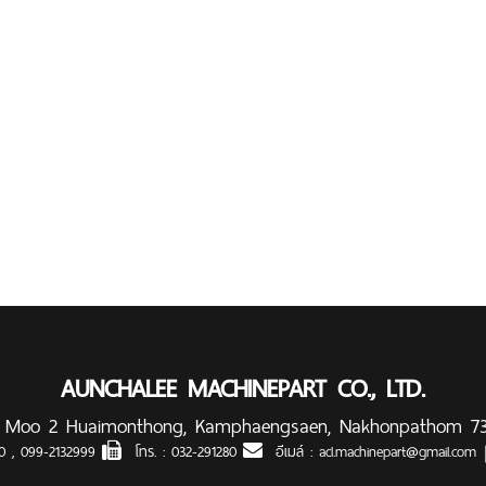
AUNCHALEE MACHINEPART CO., LTD.
 Moo 2 Huaimonthong, Kamphaengsaen, Nakhonpathom 7
90
,
099-2132999
โทร. :
032-291280
อีเมล์ :
acl.machinepart@gmail.com