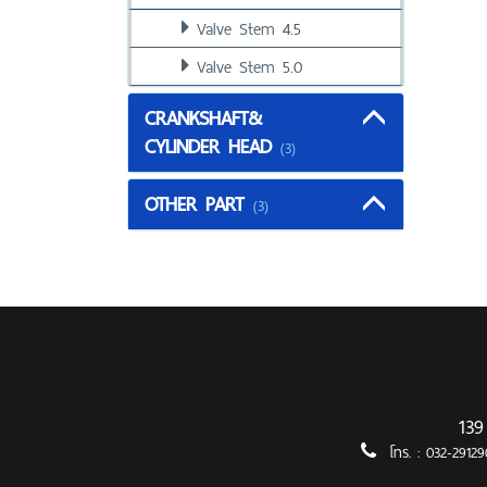
Valve Stem 4.5
Valve Stem 5.0
CRANKSHAFT&
CYLINDER HEAD
(3)
OTHER PART
(3)
139
โทร. :
032-2912