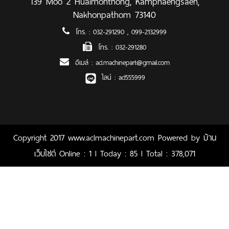
139 Moo 2 Huaimonthong, Kamphaengsaen,
Nakhonpathom 73140
โทร. :
032-291290
,
099-2132999
โทร. :
032-291280
อีเมล์ :
acl.machinepart@gmail.com
ไลน์ :
acl555999
Copyright 2017 www.aclmachinepart.com Powered by
บ้าน
เว็บไซต์
Online : 1 l Today : 85 l Total : 378,071