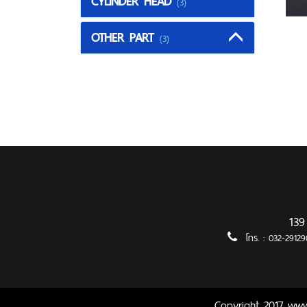
CYLINDER HEAD
(3)
OTHER PART
(3)
139
โทร. :
032-2912
Copyright 2017 ww