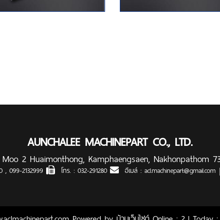
AUNCHALEE MACHINEPART CO., LTD.
 Moo 2 Huaimonthong, Kamphaengsaen, Nakhonpathom 7
90
,
099-2132999
โทร. :
032-291280
อีเมล์ :
acl.machinepart@gmail.com
w.aclmachinepart.com Powered by
บ้านเว็บไซต์
Online : 2 l Today : 