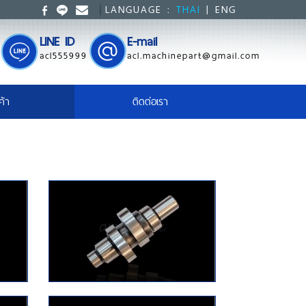
LANGUAGE :
THAI
|
ENG
LINE ID
E-mail
acl555999
acl.machinepart@gmail.com
ค้า
ติดต่อเรา