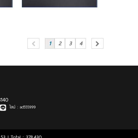
1
2
3
4
3140
ไลน์ :
acl555999
53 l Total : 378,430